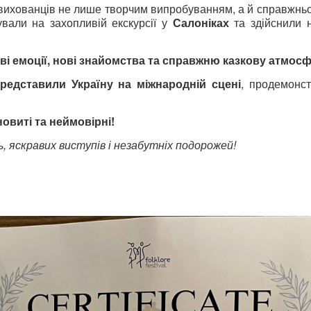
вихованців не лише творчим випробуванням, а й справжнь
ували на захопливій екскурсії у
Салоніках
та здійснили 
і емоції, нові знайомства та справжню казкову атмосф
редставили Україну на міжнародній сцені
, продемонст
овиті та неймовірні!
 яскравих виступів і незабутніх подорожей!