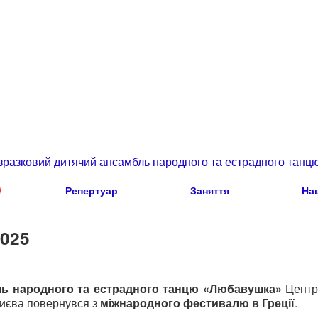
зразковий дитячий ансамбль народного та естрадного танц
Репертуар
Заняття
На
2025
ль народного та естрадного танцю «Любавушка»
Центру
Києва повернувся з
міжнародного фестивалю в Греції
.