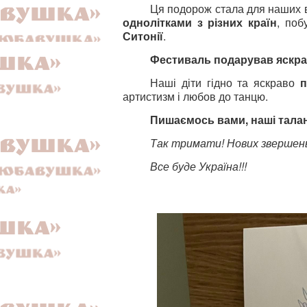
Ця подорож стала для наших 
однолітками з різних країн
, поб
Ситонії
.
Фестиваль подарував яскрав
Наші діти гідно та яскраво
п
артистизм і любов до танцю.
Пишаємось вами, наші талан
Так тримати! Нових звершень,
Все буде Україна!!!