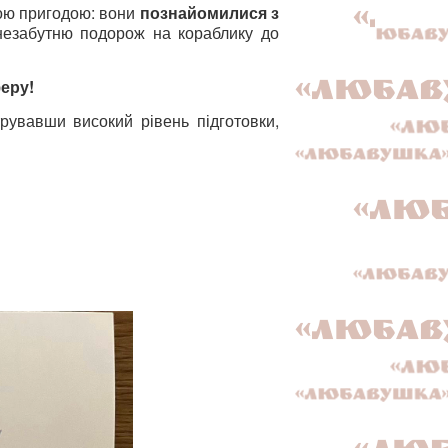
ою пригодою: вони
познайомилися з
незабутню подорож на кораблику до
еру!
рувавши високий рівень підготовки,